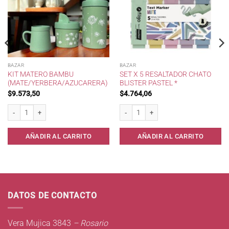
BAZAR
BAZAR
KIT MATERO BAMBU
SET X 5 RESALTADOR CHATO
(MATE/YERBERA/AZUCARERA)
BLISTER PASTEL *
$
9.573,50
$
4.764,06
 270 cc . cantidad
Kit Matero Bambu (Mate/Yerbera/Azucarera) cantidad
Set x 5 Resaltador Chato Blister Pastel *
AÑADIR AL CARRITO
AÑADIR AL CARRITO
DATOS DE CONTACTO
Vera Mujica 3843
– Rosario