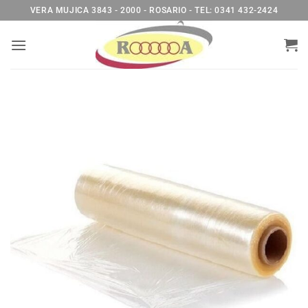
Saltar
VERA MUJICA 3843 - 2000 - ROSARIO - TEL: 0341 432-2424
al
contenido