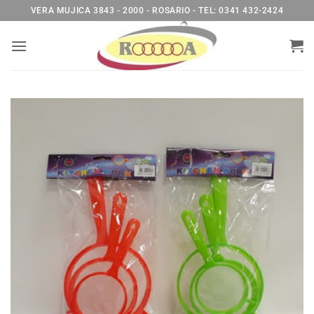
Saltar
VERA MUJICA 3843 - 2000 - ROSARIO - TEL: 0341 432-2424
al
contenido