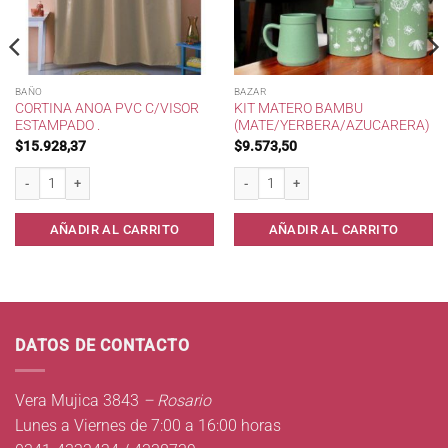
BAÑO
BAZAR
CORTINA ANOA PVC C/VISOR
KIT MATERO BAMBU
ESTAMPADO .
(MATE/YERBERA/AZUCARERA)
$
15.928,37
$
9.573,50
Cortina Anoa PVC c/Visor Estampado . cantidad
Kit Matero Bambu (Mate/Yerbera/Azucar
AÑADIR AL CARRITO
AÑADIR AL CARRITO
DATOS DE CONTACTO
Vera Mujica 3843
– Rosario
Lunes a Viernes de 7:00 a 16:00 horas