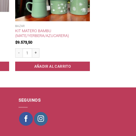
BAZAR
KIT MATERO BAMBU
(MATE/YERBERA/AZUCARERA)
$
9.573,50
* cantidad
Kit Matero Bambu (Mate/Yerbera/Azucarera) cantidad
AÑADIR AL CARRITO
SEGUINOS