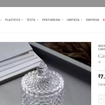
PLASTICOS
TEXTIL
PERFUMERIA
LIMPIEZA
EMPRESA
R
INICI
CAR
Car
*
$
7
Cara
Cara