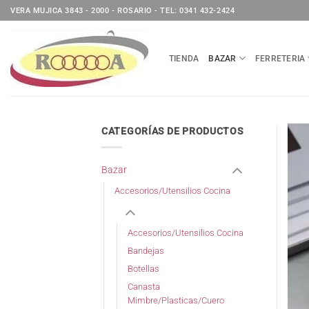
Saltar
VERA MUJICA 3843 - 2000 - ROSARIO - TEL: 0341 432-2424
al
contenido
TIENDA
BAZAR
FERRETERIA
CATEGORÍAS DE PRODUCTOS
Bazar
Accesorios/Utensilios Cocina
Accesorios/Utensilios Cocina
Bandejas
Botellas
Canasta
Mimbre/Plasticas/Cuero