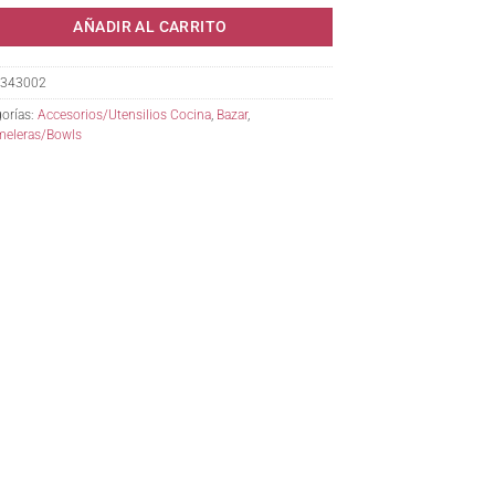
AÑADIR AL CARRITO
343002
orías:
Accesorios/Utensilios Cocina
,
Bazar
,
meleras/Bowls