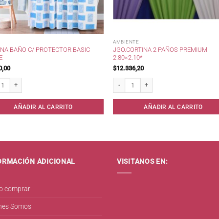
AMBIENTE
INA BAÑO C/ PROTECTOR BASIC
JGO.CORTINA 2 PAÑOS PREMIUM
E
2.80×2.10*
0,00
$
12.336,20
a Baño c/ protector Basic Doble cantidad
Jgo.Cortina 2 Paños Premium 2.80x2.10
AÑADIR AL CARRITO
AÑADIR AL CARRITO
ORMACIÓN ADICIONAL
VISITANOS EN:
 comprar
nes Somos