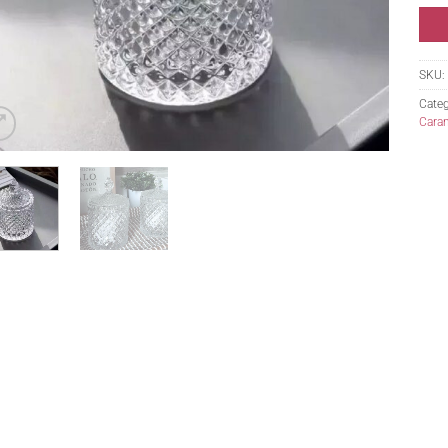
SKU:
Categ
Cara