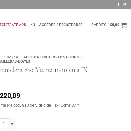
EGISTRATE AQUÍ
ACCEDER / REGISTRARSE
CARRITO /
$
0,00
O
/
BAZAR
/
ACCESORIOS/UTENSILIOS COCINA
/
AMELERAS/BOWLS
amelera 810 Vidrio 11×10 cms JX
.220,09
melera cód. 810 de Vidrio de 11x10cms JX *
melera 810 Vidrio 11x10 cms JX * cantidad