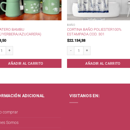
BAÑO
MATERO BAMBU
CORTINA BAÑO POLIESTER100%
E/YERBERA/AZUCARERA)
ESTAMPADA.COD. 301
3,50
$
22.134,38
d
tero Bambu (Mate/Yerbera/Azucarera) cantidad
Cortina Baño Poliester100% Estampada.
AÑADIR AL CARRITO
AÑADIR AL CARRITO
ORMACIÓN ADICIONAL
VISITANOS EN:
 comprar
nes Somos