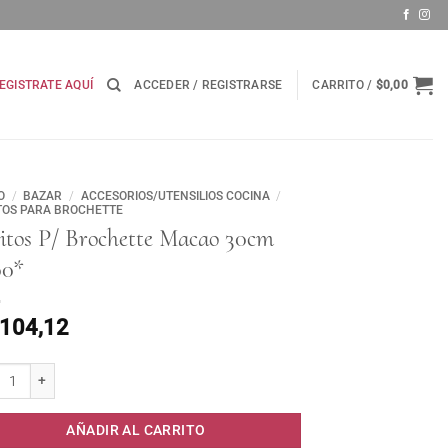
EGISTRATE AQUÍ
ACCEDER / REGISTRARSE
CARRITO /
$
0,00
O
/
BAZAR
/
ACCESORIOS/UTENSILIOS COCINA
/
TOS PARA BROCHETTE
litos P/ Brochette Macao 30cm
00*
.104,12
tos P/ Brochette Macao 30cm x100* cantidad
AÑADIR AL CARRITO