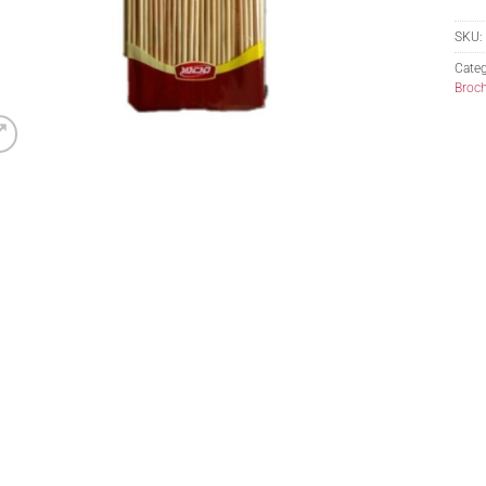
SKU:
Categ
Broch