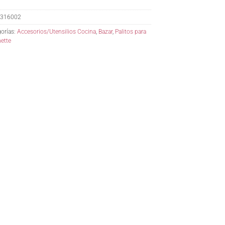
316002
orías:
Accesorios/Utensilios Cocina
,
Bazar
,
Palitos para
ette