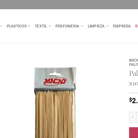
PLASTICOS
TEXTIL
PERFUMERIA
LIMPIEZA
EMPRESA
R
INICI
PALI
Pa
x1
$
2
Pali