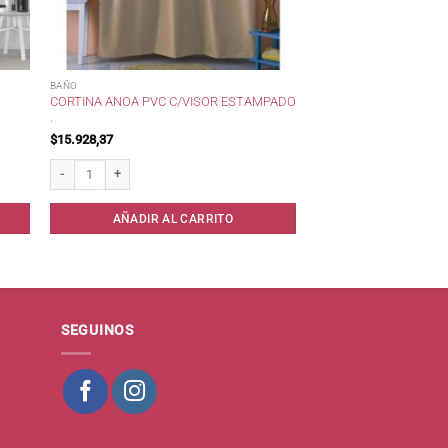
BAÑO
CORTINA ANOA PVC C/VISOR ESTAMPADO
.
$
15.928,37
cod. 301 cantidad
Cortina Anoa PVC c/Visor Estampado . cantidad
AÑADIR AL CARRITO
SEGUINOS