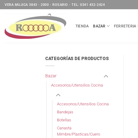
Saltar
VERA MUJICA 3843 - 2000 - ROSARIO - TEL: 0341 432-2424
al
contenido
TIENDA
BAZAR
FERRETERIA
CATEGORÍAS DE PRODUCTOS
Bazar
Accesorios/Utensilios Cocina
Accesorios/Utensilios Cocina
Bandejas
Botellas
Canasta
Mimbre/Plasticas/Cuero