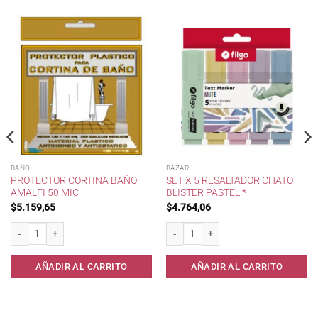
BAÑO
BAZAR
PROTECTOR CORTINA BAÑO
SET X 5 RESALTADOR CHATO
AMALFI 50 MIC .
BLISTER PASTEL *
$
5.159,65
$
4.764,06
 a 2 mt . cantidad
Protector Cortina Baño Amalfi 50 mic . cantidad
Set x 5 Resaltador Chato Blister Pastel *
AÑADIR AL CARRITO
AÑADIR AL CARRITO