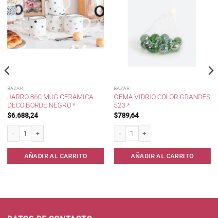
BAZAR
BAZAR
JARRO 860 MUG CERAMICA
GEMA VIDRIO COLOR GRANDES
DECO BORDE NEGRO *
523 *
$
6.688,24
$
789,64
. cantidad
Jarro 860 Mug Ceramica Deco Borde Negro * cantidad
Gema Vidrio Color Grandes 523 * cantid
AÑADIR AL CARRITO
AÑADIR AL CARRITO