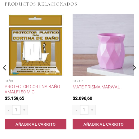
PRODUCTOS RELACIONADOS
BAÑO
BAZAR
PROTECTOR CORTINA BAÑO
MATE PRISMA MARWAL .
AMALFI 50 MIC .
$
5.159,65
$
2.096,60
tal 500cc. cantidad
Protector Cortina Baño Amalfi 50 mic . cantidad
Mate Prisma Marwal . cantidad
AÑADIR AL CARRITO
AÑADIR AL CARRITO