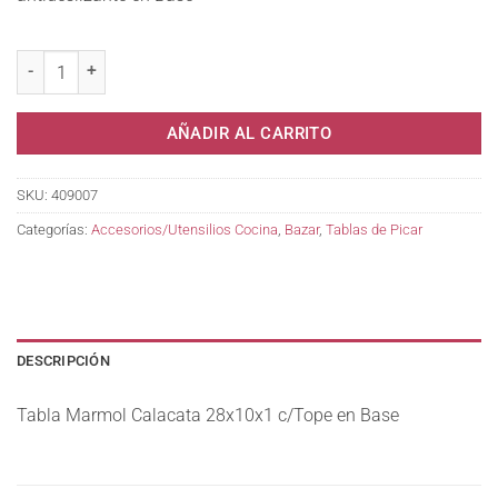
Tabla Marmol Calacata 28x10x1 c/Tope en Base cantidad
AÑADIR AL CARRITO
SKU:
409007
Categorías:
Accesorios/Utensilios Cocina
,
Bazar
,
Tablas de Picar
DESCRIPCIÓN
Tabla Marmol Calacata 28x10x1 c/Tope en Base