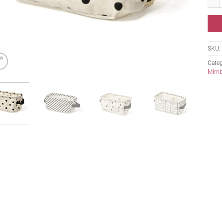
SKU:
Categ
Mimb