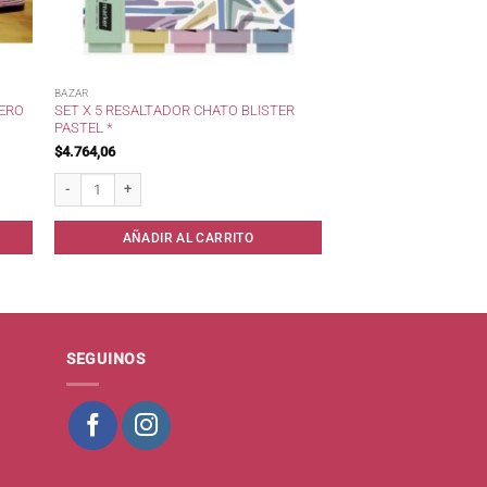
BAZAR
SET X 5 RESALTADOR CHATO BLISTER
ERO
PASTEL *
$
4.764,06
idad
Set x 5 Resaltador Chato Blister Pastel * cantidad
AÑADIR AL CARRITO
SEGUINOS