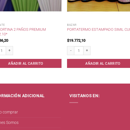
NTE
BAZAR
CORTINA 2 PAÑOS PREMIUM
PORTATERMO ESTAMPADO SIMIL CU
2.10*
36,20
$
19.772,10
rtina 2 Paños Premium 2.80x2.10* cantidad
PortaTermo Estampado Simil Cuero cant
AÑADIR AL CARRITO
AÑADIR AL CARRITO
ORMACIÓN ADICIONAL
VISITANOS EN:
 comprar
nes Somos