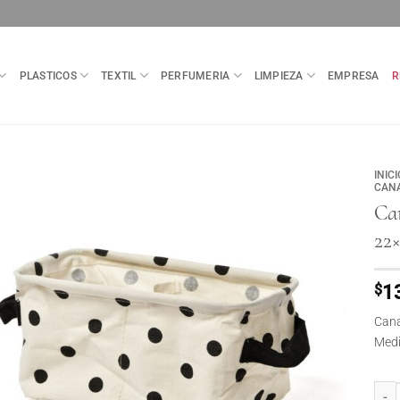
PLASTICOS
TEXTIL
PERFUMERIA
LIMPIEZA
EMPRESA
R
INICI
CANA
Ca
22×
$
1
Cana
Medi
Canas