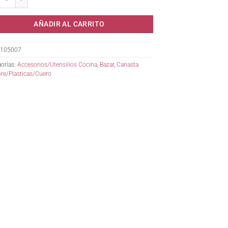
AÑADIR AL CARRITO
105007
orías:
Accesorios/Utensilios Cocina
,
Bazar
,
Canasta
re/Plasticas/Cuero