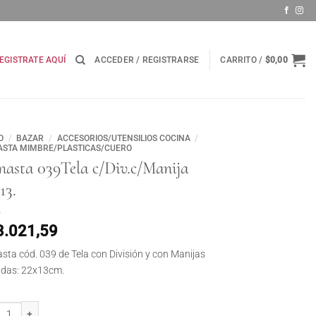
EGISTRATE AQUÍ
ACCEDER / REGISTRARSE
CARRITO /
$
0,00
O
/
BAZAR
/
ACCESORIOS/UTENSILIOS COCINA
/
STA MIMBRE/PLASTICAS/CUERO
nasta 039Tela c/Div.c/Manija
13.
3.021,59
sta cód. 039 de Tela con División y con Manijas
das: 22x13cm.
ta 039Tela c/Div.c/Manija 22x13. cantidad