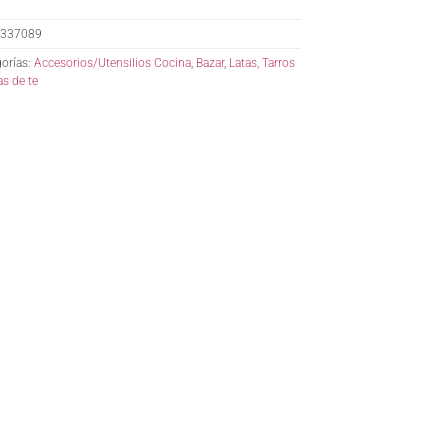
337089
orías:
Accesorios/Utensilios Cocina
,
Bazar
,
Latas, Tarros
as de te