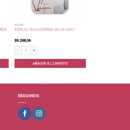
BAZAR
ORDE
ESPEJO 764 C/CORREA 30×19 CMS *
$
9.288,06
ro * cantidad
Espejo 764 c/Correa 30x19 cms * cantidad
AÑADIR AL CARRITO
SEGUINOS