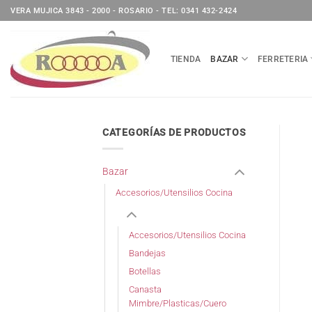
Saltar
VERA MUJICA 3843 - 2000 - ROSARIO - TEL: 0341 432-2424
al
contenido
TIENDA
BAZAR
FERRETERIA
CATEGORÍAS DE PRODUCTOS
Bazar
Accesorios/Utensilios Cocina
Accesorios/Utensilios Cocina
Bandejas
Botellas
Canasta
Mimbre/Plasticas/Cuero