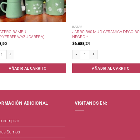
BAZAR
MATERO BAMBU
JARRO 860 MUG CERAMICA DECO B
E/YERBERA/AZUCARERA)
NEGRO *
3,50
$
6.688,24
tero Bambu (Mate/Yerbera/Azucarera) cantidad
Jarro 860 Mug Ceramica Deco Borde Neg
AÑADIR AL CARRITO
AÑADIR AL CARRITO
ORMACIÓN ADICIONAL
VISITANOS EN:
 comprar
nes Somos