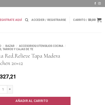
EGISTRATE AQUÍ
ACCEDER / REGISTRARSE
CARRITO /
$
0,00
O
/
BAZAR
/
ACCESORIOS/UTENSILIOS COCINA
/
S, TARROS Y CAJAS DE TE
ta Red.Relieve Tapa Madera
tchen 20×12
.327,21
 Red.Relieve Tapa Madera Kitchen 20x12 cantidad
AÑADIR AL CARRITO