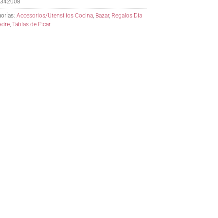
342008
orías:
Accesorios/Utensilios Cocina
,
Bazar
,
Regalos Dia
adre
,
Tablas de Picar