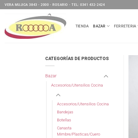
Saltar
VERA MUJICA 3843 - 2000 - ROSARIO - TEL: 0341 432-2424
al
contenido
TIENDA
BAZAR
FERRETERIA
CATEGORÍAS DE PRODUCTOS
Bazar
Accesorios/Utensilios Cocina
Accesorios/Utensilios Cocina
Bandejas
Botellas
Canasta
Mimbre/Plasticas/Cuero