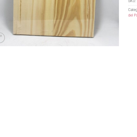
SKU:
Categ
del P