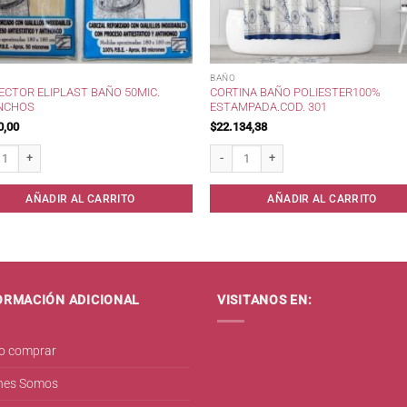
BAÑO
ECTOR ELIPLAST BAÑO 50MIC.
CORTINA BAÑO POLIESTER100%
NCHOS
ESTAMPADA.COD. 301
0,00
$
22.134,38
tor Eliplast Baño 50mic. c/Ganchos cantidad
Cortina Baño Poliester100% Estampada.
AÑADIR AL CARRITO
AÑADIR AL CARRITO
ORMACIÓN ADICIONAL
VISITANOS EN:
 comprar
nes Somos