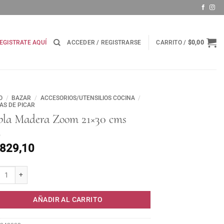
EGISTRATE AQUÍ
ACCEDER / REGISTRARSE
CARRITO /
$
0,00
O
/
BAZAR
/
ACCESORIOS/UTENSILIOS COCINA
/
AS DE PICAR
bla Madera Zoom 21×30 cms
.829,10
a Madera Zoom 21x30 cms cantidad
AÑADIR AL CARRITO