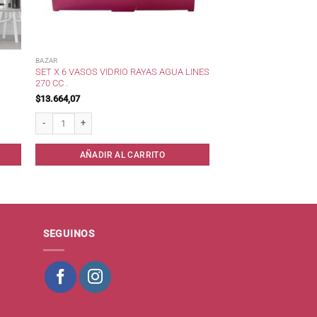
BAZAR
SET X 6 VASOS VIDRIO RAYAS AGUA LINES
270 CC .
$
13.664,07
cod. 301 cantidad
Set x 6 Vasos Vidrio Rayas Agua Lines 270 cc . cantidad
AÑADIR AL CARRITO
SEGUINOS