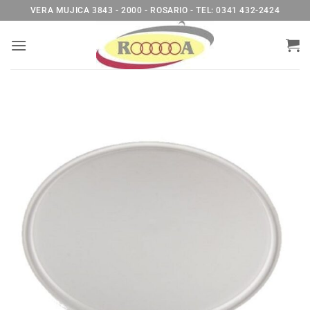
Saltar
VERA MUJICA 3843 - 2000 - ROSARIO - TEL: 0341 432-2424
al
contenido