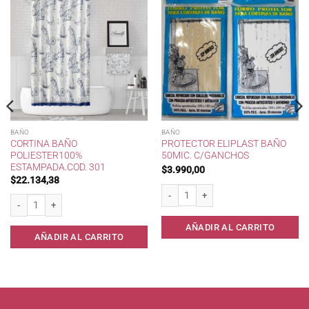
BAÑO
BAÑO
CORTINA BAÑO
PROTECTOR ELIPLAST BAÑO
POLIESTER100%
50MIC. C/GANCHOS
ESTAMPADA.COD. 301
$
3.990,00
$
22.134,38
Protector Eliplast Baño 50mic. c/Ganch
Cortina Baño Poliester100% Estampada.cod. 301 cantidad
AÑADIR AL CARRITO
AÑADIR AL CARRITO