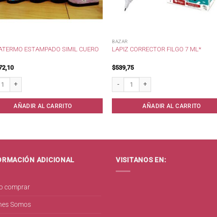
BAZAR
ATERMO ESTAMPADO SIMIL CUERO
LAPIZ CORRECTOR FILGO 7 ML*
72,10
$
539,75
ermo Estampado Simil Cuero cantidad
Lapiz Corrector Filgo 7 ml* cantidad
AÑADIR AL CARRITO
AÑADIR AL CARRITO
ORMACIÓN ADICIONAL
VISITANOS EN:
 comprar
nes Somos