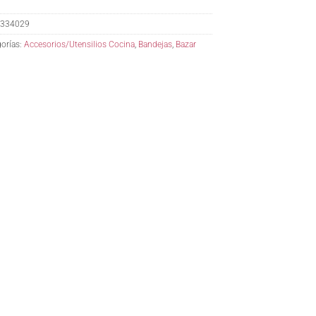
334029
orías:
Accesorios/Utensilios Cocina
,
Bandejas
,
Bazar