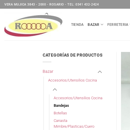
Saltar
VERA MUJICA 3843 - 2000 - ROSARIO - TEL: 0341 432-2424
al
contenido
TIENDA
BAZAR
FERRETERIA
CATEGORÍAS DE PRODUCTOS
Bazar
Accesorios/Utensilios Cocina
Accesorios/Utensilios Cocina
Bandejas
Botellas
Canasta
Mimbre/Plasticas/Cuero