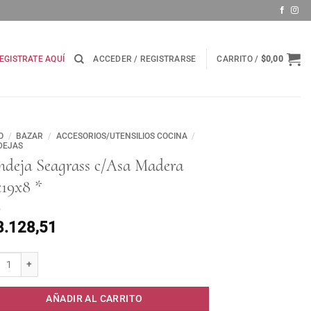
EGISTRATE AQUÍ
ACCEDER / REGISTRARSE
CARRITO /
$
0,00
O
/
BAZAR
/
ACCESORIOS/UTENSILIOS COCINA
/
DEJAS
ndeja Seagrass c/Asa Madera
x19x8 *
8.128,51
eja Seagrass c/Asa Madera 25x19x8 * cantidad
AÑADIR AL CARRITO