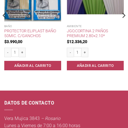
BAÑO
AMBIENTE
PROTECTOR ELIPLAST BAÑO
JGO.CORTINA 2 PAÑOS
50MIC. C/GANCHOS
PREMIUM 2.80×2.10*
$
3.990,00
$
12.336,20
egro * cantidad
Protector Eliplast Baño 50mic. c/Ganchos cantidad
Jgo.Cortina 2 Paños Premium 2.80x2.10
AÑADIR AL CARRITO
AÑADIR AL CARRITO
DATOS DE CONTACTO
Vera Mujica 3843
– Rosario
Lunes a Viernes de 7:00 a 16:00 horas