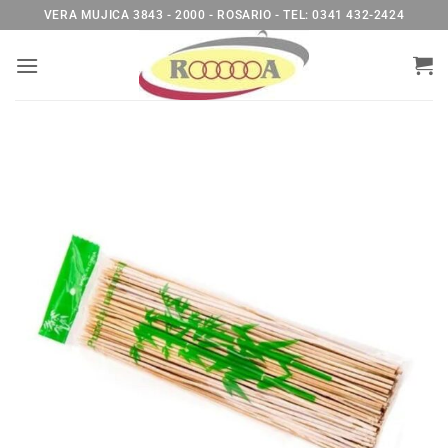
Saltar
VERA MUJICA 3843 - 2000 - ROSARIO - TEL: 0341 432-2424
al
contenido